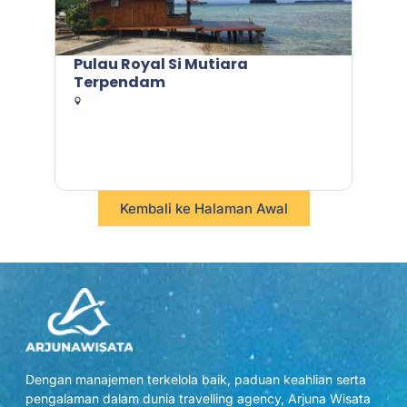
Pulau Royal Si Mutiara
Terpendam
Kembali ke Halaman Awal
Dengan manajemen terkelola baik, paduan keahlian serta
pengalaman dalam dunia travelling agency, Arjuna Wisata