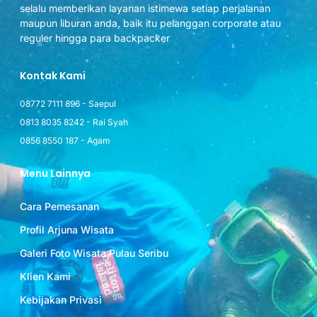
selalu memberikan layanan istimewa setiap perjalanan
maupun liburan anda, baik itu pelanggan corporate atau
reguler hingga para backpacker
Kontak Kami
08772 7111 896 - Saepul
0813 8035 8242 - Rai Syah
0856 8550 187 - Agam
Menu Lainnya
Cara Pemesanan
Profil Arjuna Wisata
Galeri Foto Wisata Pulau Seribu
Klien Kami
Kebijakan Privasi