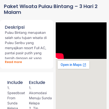
Paket Wisata Pulau Bintang – 3 Hari 2
Malam
Deskripsi
Pulau Bintang merupakan
salah satu tujuan wisata di
Pulau Seribu yang
menyajikan resort Full AC,
pantai pasir putih yang
bersih dengan air yang
Read more
sangat bening untuk anda
yang ingin bersantai
menghabiskan liburan.
Arjuna Wisata
Include
Exclude
menyediakan Paket wisata
1.
1.
Pulau Bintang untuk Anda
Speedboat
Akomodasi
yang hanya berdua,
From
Menuju Sunda
bersama keluarga, atau
Sunda
Kelapa
pun untuk acara outing
Kelapa
2. Tip