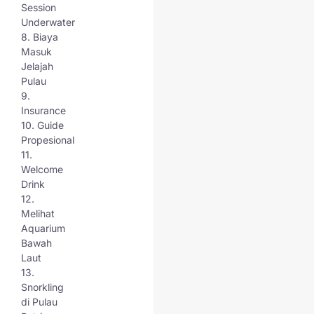
berkesan!
Session
Underwater
Kami antar kalian masuk
8. Biaya
ke Pulau Bintang untuk
Masuk
menikmati fasilitas seperti
Jelajah
kolam renang, waterboom,
Pulau
aquarium bawah laut
9.
Insurance
10. Guide
Propesional
11.
Welcome
Drink
12.
Melihat
Aquarium
Bawah
Laut
13.
Snorkling
di Pulau