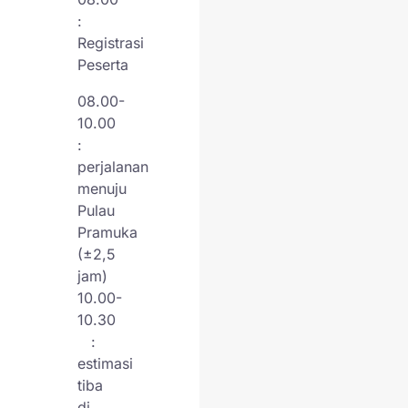
sini nggak cuma
:
refreshing, tapi juga
Registrasi
mengisi hati dan pikiran
Peserta
dengan hal-hal baik.
08.00-
10.00
:
perjalanan
menuju
Pulau
Pramuka
(±2,5
jam)
10.00-
10.30
:
estimasi
tiba
di