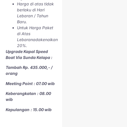
Karena jadi pusat
Harga di atas tidak
kabupaten, Pulau Pramuka
berlaku di Hari
punya fasilitas yang relatif
Lebaran / Tahun
lengkap. Ada puskesmas,
Baru.
sekolah, pelabuhan yang
Untuk Harga Paket
tertata rapi, dan bahkan
di Atas
Wi-Fi di beberapa
Lebaranadakenaikan
penginapan. Jadi cocok
20%.
juga buat kamu yang mau
Upgrade Kapal Speed
work from island, alias
Boat Via
Sunda Kelapa
:
kerja sambil liburan.
Tambah Rp.
435
.000,- /
Transportasi ke sini juga
orang
cukup mudah, baik dari
Meeting Point
: 07.00 wib
Marina Ancol pakai
speedboat maupun dari
Keberangkatan
: 08.00
Muara Angke naik kapal
wib
tradisional. Sesampainya
di pulau, semua tempat
Kepulangan
: 15.00 wib
bisa dijangkau dengan
jalan kaki, karena luasnya
masih manusiawi.