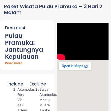
Paket Wisata Pulau Pramuka – 3 Hari 2
Malam
Deskripsi
Pulau
Pramuka:
Jantungnya
Kepulauan
Seribu yang
Read more
Penuh
Kehangatan
Include
Exclude
Pulau Pramuka bisa
Akomodasikapal
Biaya
dibilang pusat aktivitas
Fery
Akomodasi
dan pemerintahan di
Via
Menuju
Kepulauan Seribu. Tapi
Kali
Muara
jangan bayangin
Adem
Angke