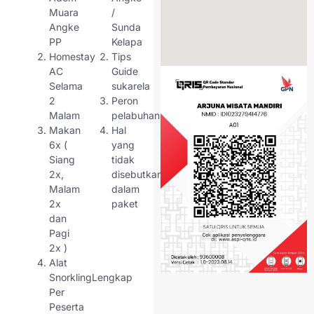
suasananya kayak kota
Muara
/
kecil yang sibuk, ya.
Angke
Sunda
Meskipun jadi pusat
PP
Kelapa
administratif, pulau ini
Homestay
Tips
tetap punya vibe santai
AC
Guide
khas pulau tropis, dengan
Selama
sukarela
pemandangan laut biru,
2
Peron
pantai bersih, dan
Malam
pelabuhan
masyarakat lokal yang
Makan
Hal
ramah banget.
6x (
yang
Siang
tidak
Pulau ini cocok buat kamu
2x,
disebutkan
yang pengin ngerasain
Malam
dalam
suasana “hidup” tapi
2x
paket
nggak terlalu ramai kayak
dan
Tidung, dan tetap punya
Pagi
keindahan alam yang bisa
2x )
bikin lupa sama hiruk-
Alat
pikuk kota.
SnorklingLengkap
Wisata Edukatif
Per
dan Ramah
Peserta