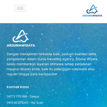
Thank You
[WP_TRAVEL_ENGINE_THANK_YOU]
Dengan manajemen terkelola baik, paduan keahlian serta
pengalaman dalam dunia travelling agency, Arjuna Wisata
selalu memberikan layanan istimewa setiap perjalanan
maupun liburan anda, baik itu pelanggan corporate atau
reguler hingga para backpacker
Kontak Kami
08772 7111 896 - Saepul
0813 8035 8242 - Rai Syah