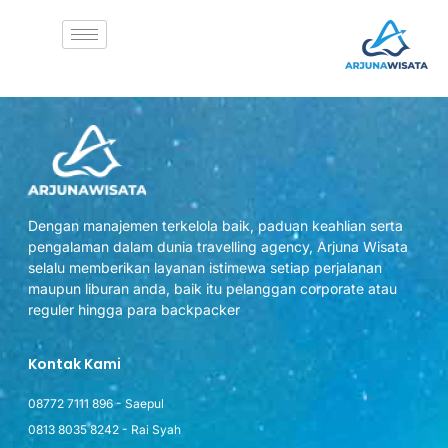
WP Travel Engine Cart
[wp_travel_engine_cart]
Dengan manajemen terkelola baik, paduan keahlian serta
pengalaman dalam dunia travelling agency, Arjuna Wisata
selalu memberikan layanan istimewa setiap perjalanan
maupun liburan anda, baik itu pelanggan corporate atau
reguler hingga para backpacker
Kontak Kami
08772 7111 896 - Saepul
0813 8035 8242 - Rai Syah