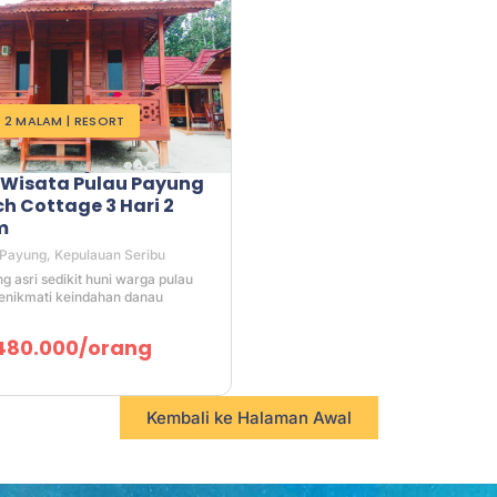
I 2 MALAM
|
RESORT
 Wisata Pulau Payung
h Cottage 3 Hari 2
m
 Payung, Kepulauan Seribu
g asri sedikit huni warga pulau
enikmati keindahan danau
.480.000/orang
Kembali ke Halaman Awal