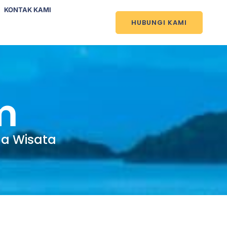
KONTAK KAMI
HUBUNGI KAMI
m
na Wisata