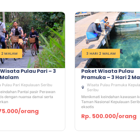
I 2 MALAM
3 HARI 2 MALAM
Wisata Pulau Pari – 3
Paket Wisata Pulau
2 Malam
Pramuka – 3 Hari 2 M
 Pulau Pari Kepulauan Seribu
Wisata Pulau Pramuka Kepul
Seribu
keindahan Pantai pasir Perawan
tis dengan nuansa damai serta
Menikmati keindahan kawasan k
rkan
Taman Nasional Kepulauan Serib
eksotis
75.000/orang
Rp. 500.000/orang