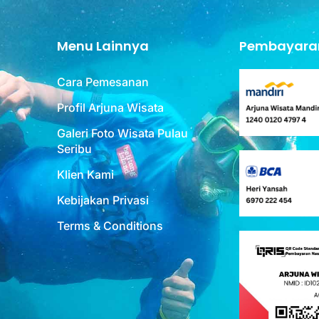
Menu Lainnya
Pembayara
Cara Pemesanan
Profil Arjuna Wisata
Galeri Foto Wisata Pulau
Seribu
Klien Kami
Kebijakan Privasi
Terms & Conditions