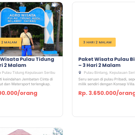
I 2 MALAM
3 HARI 2 MALAM
 Wisata Pulau Tidung
Paket Wisata Pulau B
ri 2 Malam
– 3 Hari 2 Malam
a Pulau Tidung Kepulauan Seribu
Pulau Bintang, Kepulauan Ser
i keindahan Jembatan Cinta di
Seru seruan di pulau Pribadi, sep
ut dan Watersport terlengkap.
milik sendiri dengan Konsep Villa
00.000/orang
Rp. 3.650.000/oran