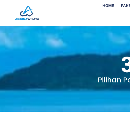
HOME
PAK
Pilihan 