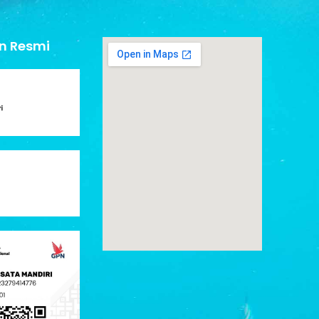
n Resmi